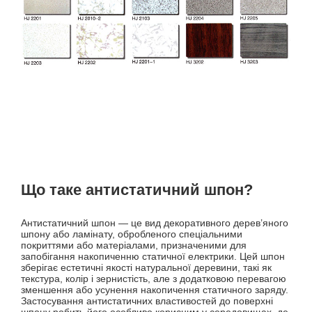
Що таке антистатичний шпон?
Антистатичний шпон — це вид декоративного дерев’яного
шпону або ламінату, обробленого спеціальними
покриттями або матеріалами, призначеними для
запобігання накопиченню статичної електрики. Цей шпон
зберігає естетичні якості натуральної деревини, такі як
текстура, колір і зернистість, але з додатковою перевагою
зменшення або усунення накопичення статичного заряду.
Застосування антистатичних властивостей до поверхні
шпону робить його особливо корисним у середовищах, де