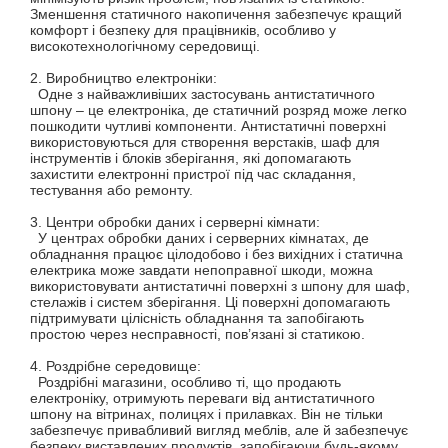
Зменшення статичного накопичення забезпечує кращий
комфорт і безпеку для працівників, особливо у
високотехнологічному середовищі.
2. Виробництво електроніки:
Одне з найважливіших застосувань антистатичного
шпону – це електроніка, де статичний розряд може легко
пошкодити чутливі компоненти. Антистатичні поверхні
використовуються для створення верстаків, шаф для
інструментів і блоків зберігання, які допомагають
захистити електронні пристрої під час складання,
тестування або ремонту.
3. Центри обробки даних і серверні кімнати:
У центрах обробки даних і серверних кімнатах, де
обладнання працює цілодобово і без вихідних і статична
електрика може завдати непоправної шкоди, можна
використовувати антистатичні поверхні з шпону для шаф,
стелажів і систем зберігання. Ці поверхні допомагають
підтримувати цілісність обладнання та запобігають
простою через несправності, пов’язані зі статикою.
4. Роздрібне середовище:
Роздрібні магазини, особливо ті, що продають
електроніку, отримують переваги від антистатичного
шпону на вітринах, полицях і прилавках. Він не тільки
забезпечує привабливий вигляд меблів, але й забезпечує
безпеку виставлених продуктів, запобігаючи будь-якому