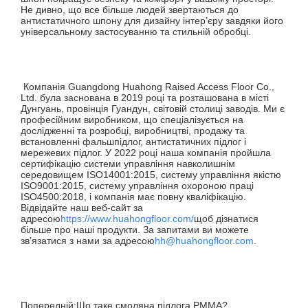
Не дивно, що все більше людей звертаються до
антистатичного шпону для дизайну інтер’єру завдяки його
універсальному застосуванню та стильній обробці.
Компанія Guangdong Huahong Raised Access Floor Co.,
Ltd. була заснована в 2019 році та розташована в місті
Дунгуань, провінція Гуандун, світовій столиці заводів. Ми є
професійним виробником, що спеціалізується на
дослідженні та розробці, виробництві, продажу та
встановленні фальшпідлог, антистатичних підлог і
мережевих підлог. У 2022 році наша компанія пройшла
сертифікацію системи управління навколишнім
середовищем ISO14001:2015, систему управління якістю
ISO9001:2015, систему управління охороною праці
ISO4500:2018, і компанія має повну кваліфікацію.
Відвідайте наш веб-сайт за
адресою
https://www.huahongfloor.com/
щоб дізнатися
більше про наші продукти. За запитами ви можете
зв’язатися з нами за адресою
hh@huahongfloor.com
.
Попередній:
Що таке смоляна підлога PMMA?