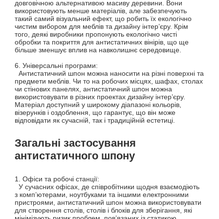
довговічною альтернативою масиву деревини. Вони
використовують менше матеріалів, але забезпечують
такий самий візуальний ефект, що робить їх екологічно
чистим вибором для меблів та дизайну інтер’єру. Крім
того, деякі виробники пропонують екологічно чисті
обробки та покриття для антистатичних вінірів, що ще
більше зменшує вплив на навколишнє середовище.
6. Універсальні програми:
Антистатичний шпон можна наносити на різні поверхні та
предмети меблів. Чи то на робочих місцях, шафах, столах
чи стінових панелях, антистатичний шпон можна
використовувати в різних проектах дизайну інтер’єру.
Матеріал доступний у широкому діапазоні кольорів,
візерунків і оздоблення, що гарантує, що він може
відповідати як сучасній, так і традиційній естетиці.
Загальні застосування
антистатичного шпону
1. Офіси та робочі станції:
У сучасних офісах, де співробітники щодня взаємодіють
з комп’ютерами, ноутбуками та іншими електронними
пристроями, антистатичний шпон можна використовувати
для створення столів, столів і блоків для зберігання, які
мінімізують ризик проблем, пов’язаних із статикою.