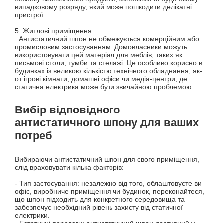
випадковому розряду, який може пошкодити делікатні
пристрої.
5. Житлові приміщення:
Антистатичний шпон не обмежується комерційним або
промисловим застосуванням. Домовласники можуть
використовувати цей матеріал для меблів, таких як
письмові столи, тумби та стелажі. Це особливо корисно в
будинках із великою кількістю технічного обладнання, як-
от ігрові кімнати, домашні офіси чи медіа-центри, де
статична електрика може бути звичайною проблемою.
Вибір відповідного
антистатичного шпону для ваших
потреб
Вибираючи антистатичний шпон для свого приміщення,
слід враховувати кілька факторів:
- Тип застосування: незалежно від того, облаштовуєте ви
офіс, виробниче приміщення чи будинок, переконайтеся,
що шпон підходить для конкретного середовища та
забезпечує необхідний рівень захисту від статичної
електрики.
- Естетичні переваги: ​​антистатичний шпон доступний у