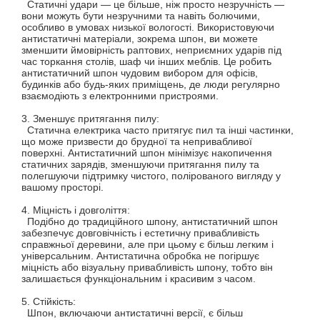
Статичні удари — це більше, ніж просто незручність —
вони можуть бути незручними та навіть болючими,
особливо в умовах низької вологості. Використовуючи
антистатичні матеріали, зокрема шпон, ви можете
зменшити ймовірність раптових, неприємних ударів під
час торкання столів, шаф чи інших меблів. Це робить
антистатичний шпон чудовим вибором для офісів,
будинків або будь-яких приміщень, де люди регулярно
взаємодіють з електронними пристроями.
3. Зменшує притягання пилу:
Статична електрика часто притягує пил та інші частинки,
що може призвести до брудної та непривабливої ​​
поверхні. Антистатичний шпон мінімізує накопичення
статичних зарядів, зменшуючи притягання пилу та
полегшуючи підтримку чистого, полірованого вигляду у
вашому просторі.
4. Міцність і довголіття:
Подібно до традиційного шпону, антистатичний шпон
забезпечує довговічність і естетичну привабливість
справжньої деревини, але при цьому є більш легким і
універсальним. Антистатична обробка не погіршує
міцність або візуальну привабливість шпону, тобто він
залишається функціональним і красивим з часом.
5. Стійкість:
Шпон, включаючи антистатичні версії, є більш