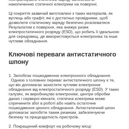
накопиченню статичної електрики на поверхні.
Ці покриття зазвичай виготовлені з таких матеріалів, як
вуглець або графіт, які є достатньо провідними, щоб
дозволити статичному заряду безпечно розсіюватися.
Результатом є поверхня, яка знижує ризик
електростатичного розряду (ESD), що робить її ідеальною
для середовищ, де використовується електроніка та інше
чутливе обладнання.
Ключові переваги антистатичного
шпону
1. Запобігає пошкодженню електронного обладнання:
Однією з головних переваг антистатичного шпону є те,
що він допомагає захистити чутливе електронне
обладнання від електростатичного розряду (ESD). У таких
галузях, як виробництво електроніки, центри обробки
даних і серверні кімнати, статична електрика може
спричинити збої в роботі або навіть остаточне
пошкодження цінного обладнання. Антистатичний шпон
допомагає запобігти таким ризикам, забезпечуючи
безпеку та працездатність пристроїв.
2. Покращений комфорт на робочому місці: