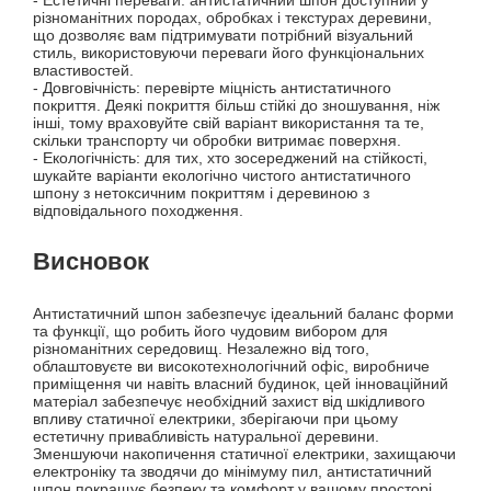
різноманітних породах, обробках і текстурах деревини,
що дозволяє вам підтримувати потрібний візуальний
стиль, використовуючи переваги його функціональних
властивостей.
- Довговічність: перевірте міцність антистатичного
покриття. Деякі покриття більш стійкі до зношування, ніж
інші, тому враховуйте свій варіант використання та те,
скільки транспорту чи обробки витримає поверхня.
- Екологічність: для тих, хто зосереджений на стійкості,
шукайте варіанти екологічно чистого антистатичного
шпону з нетоксичним покриттям і деревиною з
відповідального походження.
Висновок
Антистатичний шпон забезпечує ідеальний баланс форми
та функції, що робить його чудовим вибором для
різноманітних середовищ. Незалежно від того,
облаштовуєте ви високотехнологічний офіс, виробниче
приміщення чи навіть власний будинок, цей інноваційний
матеріал забезпечує необхідний захист від шкідливого
впливу статичної електрики, зберігаючи при цьому
естетичну привабливість натуральної деревини.
Зменшуючи накопичення статичної електрики, захищаючи
електроніку та зводячи до мінімуму пил, антистатичний
шпон покращує безпеку та комфорт у вашому просторі.