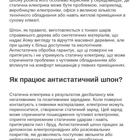
статична електрика може бути проблемою, наприклад,
виробництво електроніки, офіси з великою кількістю
технічного обладнання або навіть житлові приміщення в
сухому кліматі.
Шпон, як правило, виготовляється з тонких шарів
справжнього дерева або синтетичних матеріалів, що
надає йому вигляду та відчуття масивної деревини, але
при цьому є більш доступним та екологічним.
Антистатична обробка гарантує, що ці поверхні не
притягують і не утримують статичну електрику, що може
спричинити проблеми з чутливим обладнанням або
вплинути на комфорт мешканців у певних приміщеннях.
Як працює антистатичний шпон?
Статична електрика є результатом дисбалансу між
негативними та позитивними зарядами. Коли поверхні
контактують з певними матеріалами, електрони можуть
переноситися, створюючи статичний заряд. Цей заряд
може спричинити пошкодження чутливої ​​електроніки,
сприяти неприємним статичним ударам і навіть
притягувати пил і бруд. Антистатичний шпон працює за
допомогою електропровідних або розсіювальних
покриттів, які дозволяють поступово звільняти або
нейтралізувати статичний заряд, запобігаючи